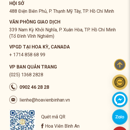
HỘI SỞ
488 Điện Biên Phủ, P. Thạnh Mỹ Tây, TP. Hồ Chí Minh
VĂN PHÒNG GIAO DỊCH
339 Nam Kỳ Khởi Nghĩa, P. Xuân Hòa, TP. Hồ Chí Minh
(Tổ Đình Vĩnh Nghiêm)
VPGD TẠI HOA KỲ, CANADA
+ 1714 858 68 99
VP BAN QUẢN TRANG
(025) 1368 2828
0902 46 28 28
lienhe@hoavienbinhan.vn
Quét mã QR
Hoa Viên Bình An