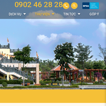
0902 46 28 28
DỊCH VỤ
THƯ VIỆN
TIN TỨC
GÓP Ý