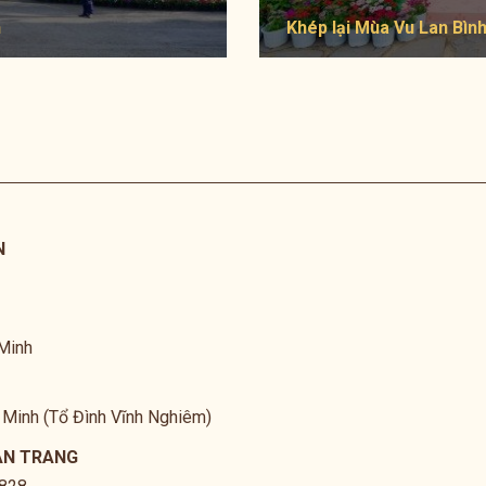
h
Khép lại Mùa Vu Lan Bìn
N
 Minh
í Minh (Tổ Đình Vĩnh Nghiêm)
ẢN TRANG