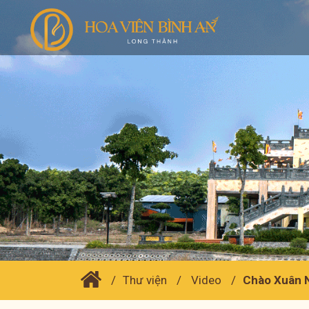
Thư viện
Video
Chào Xuân N