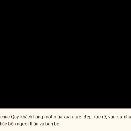
chúc Quý khách hàng một mùa xuân tươi đẹp, rực rỡ, vạn sự như
phúc bên người thân và bạn bè.