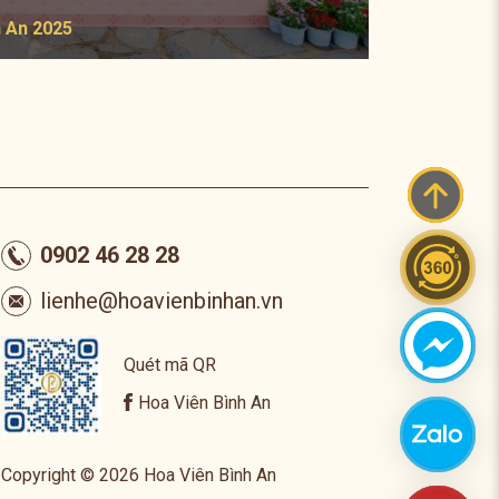
Khai trư
h An 2025
20.01.2
0902 46 28 28
lienhe@hoavienbinhan.vn
Quét mã QR
Hoa Viên Bình An
Copyright © 2026 Hoa Viên Bình An