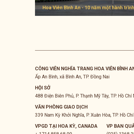
Hoa Viên Bình An - 10 năm một hành trìn
CÔNG VIÊN NGHĨA TRANG HOA VIÊN BÌNH A
Ấp An Bình, xã Bình An, TP. Đồng Nai
HỘI SỞ
488 Điện Biên Phủ, P. Thạnh Mỹ Tây, TP. Hồ Chí
VĂN PHÒNG GIAO DỊCH
339 Nam Kỳ Khởi Nghĩa, P. Xuân Hòa, TP. Hồ Ch
VPGD TẠI HOA KỲ, CANADA
VP BAN QU