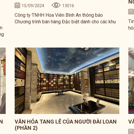
N
15/09/2024
13016
Công ty TNHH Hoa Viên Bình An thông báo
Ti
Chương trình bán hàng Đặc biệt dành cho các khu
an
hó
mộ Khang Ninh, Vạn Phúc, Bình An. Thời gian áp
ng
ng
dụng: Từ ngày 15/09/2024 đến hết ngày
–
né
10/02/2025.
đư
ào
dạ
i
tr
N
VĂN HÓA TANG LỄ CỦA NGƯỜI ĐÀI LOAN
V
(PHẦN 2)