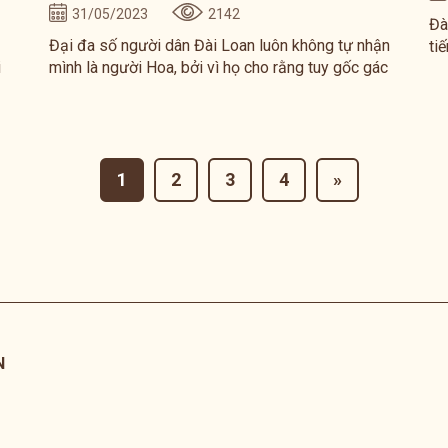
31/05/2023
2142
Đà
Đại đa số người dân Đài Loan luôn không tự nhận
ti
i
mình là người Hoa, bởi vì họ cho rằng tuy gốc gác
Tư
ó
là người Hoa nhưng họ đã được sinh ra và lớn lên
Bồ
ở một thể chế độc lập cả về chính trị lẫn kinh tế
đả
ừ
nên họ luôn khẳng định họ là người Đài Loan.
ong
ốc
1
2
3
4
»
0
N