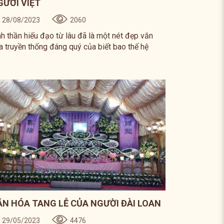
GƯỜI VIỆT
28/08/2023
2060
nh thần hiếu đạo từ lâu đã là một nét đẹp văn
a truyền thống đáng quý của biết bao thế hệ
ười Việt. Đạo lý này được thể hiện trọn vẹn và rõ
t ngay từ trong nếp sinh hoạt hằng ngày và
ợc ông cha ta nhắc nhở con cháu ghi lòng tạc
: “Thờ cha mẹ, ở hết lòng - Ấy là chữ hiếu, dạy
ong luân thường”.
ĂN HÓA TANG LỄ CỦA NGƯỜI ĐÀI LOAN
29/05/2023
4476