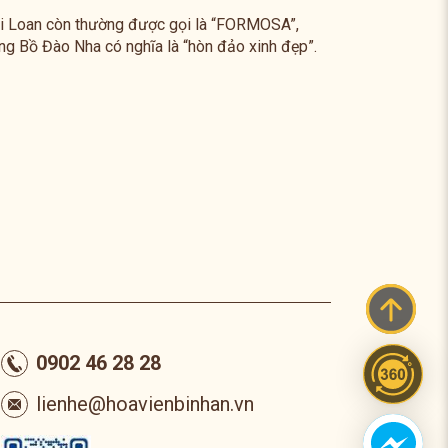
i Loan còn thường được gọi là “FORMOSA”,
ếng Bồ Đào Nha có nghĩa là “hòn đảo xinh đẹp”.
ơng truyền đó là cách gọi của những thủy thủ
 Đào Nha khi họ lần đầu tiên phát hiện ra hòn
o này vào thế kỷ 16.
0902 46 28 28
lienhe@hoavienbinhan.vn