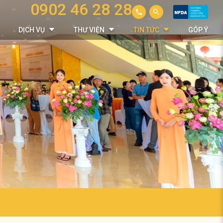
0902 46 28 28
DỊCH VỤ
THƯ VIỆN
TIN TỨC
GÓP Ý