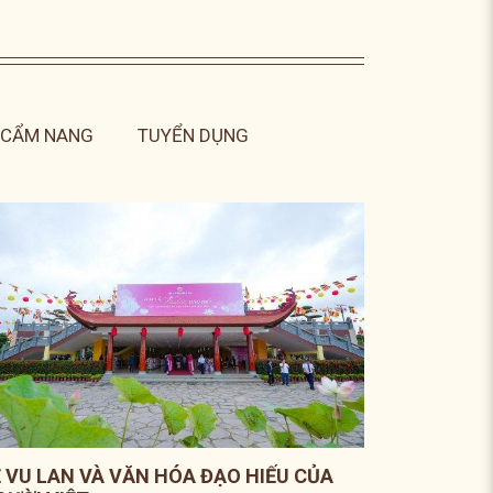
CẨM NANG
TUYỂN DỤNG
Ễ VU LAN VÀ VĂN HÓA ĐẠO HIẾU CỦA