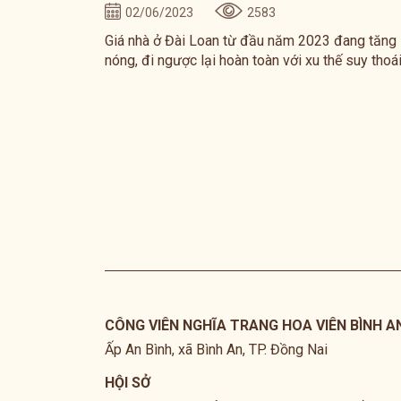
02/06/2023
2583
Giá nhà ở Đài Loan từ đầu năm 2023 đang tăng
nóng, đi ngược lại hoàn toàn với xu thế suy thoá
kinh tế toàn câu do kinh tế Đài Loan vẫn đang c
những bước tiến ngoạn mục trong nền công
nghiêp sản xuất chip và bán dẫn. Theo dữ liệu t
nhà môi giới bất động sản Sinyi Realty, riêng tr
năm 2022 giá nhà ở Đài gần gấp ba lần so với t
độ tăng giá nhà trung bình của Đài Loan trong 1
năm trở lại đây.
CÔNG VIÊN NGHĨA TRANG HOA VIÊN BÌNH A
Ấp An Bình, xã Bình An, TP. Đồng Nai
HỘI SỞ