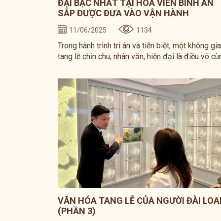
ĐẠI BẬC NHẤT TẠI HOA VIÊN BÌNH AN
SẮP ĐƯỢC ĐƯA VÀO VẬN HÀNH
11/06/2025
1134
Trong hành trình tri ân và tiễn biệt, một không gi
tang lễ chỉn chu, nhân văn, hiện đại là điều vô cù
cần thiết. Hiểu được điều đó, Hoa viên Bình An 
công viên nghĩa trang đẳng cấp tại Long Thành,
Đồng Nai – chính thức hoàn thiện và sắp đưa v
hoạt động Trung tâm Tang lễ – Hỏa táng hiện đạ
bậc nhất khu vực.
VĂN HÓA TANG LỄ CỦA NGƯỜI ĐÀI LOA
(PHẦN 3)