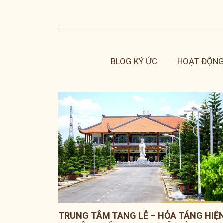
BLOG KÝ ỨC
HOẠT ĐỘNG
TRUNG TÂM TANG LỄ – HỎA TÁNG HIỆ