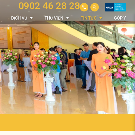
0902 46 28 28
DỊCH VỤ
THƯ VIỆN
TIN TỨC
GÓP Ý