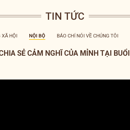
TIN TỨC
 XÃ HỘI
NỘI BỘ
BÁO CHÍ NÓI VỀ CHÚNG TÔI
HIA SẺ CẢM NGHĨ CỦA MỈNH TẠI BUỔI