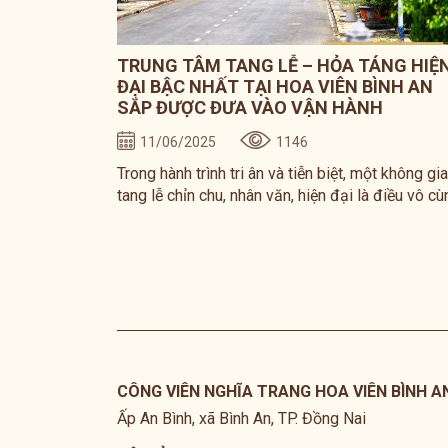
TRUNG TÂM TANG LỄ – HỎA TÁNG HIỆ
ĐẠI BẬC NHẤT TẠI HOA VIÊN BÌNH AN
SẮP ĐƯỢC ĐƯA VÀO VẬN HÀNH
11/06/2025
1146
Trong hành trình tri ân và tiễn biệt, một không gi
tang lễ chỉn chu, nhân văn, hiện đại là điều vô cù
cần thiết. Hiểu được điều đó, Hoa viên Bình An 
công viên nghĩa trang đẳng cấp tại Long Thành,
Đồng Nai – chính thức hoàn thiện và sắp đưa v
hoạt động Trung tâm Tang lễ – Hỏa táng hiện đạ
bậc nhất khu vực.
CÔNG VIÊN NGHĨA TRANG HOA VIÊN BÌNH A
Ấp An Bình, xã Bình An, TP. Đồng Nai