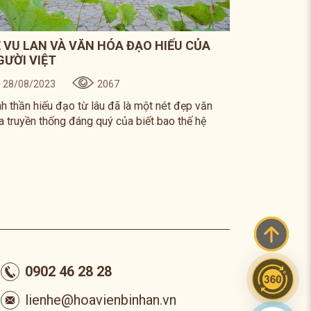
Ễ VU LAN VÀ VĂN HÓA ĐẠO HIẾU CỦA
GƯỜI VIỆT
28/08/2023
2067
nh thần hiếu đạo từ lâu đã là một nét đẹp văn
a truyền thống đáng quý của biết bao thế hệ
ười Việt. Đạo lý này được thể hiện trọn vẹn và rõ
t ngay từ trong nếp sinh hoạt hằng ngày và
ợc ông cha ta nhắc nhở con cháu ghi lòng tạc
: “Thờ cha mẹ, ở hết lòng - Ấy là chữ hiếu, dạy
ong luân thường”.
0902 46 28 28
lienhe@hoavienbinhan.vn