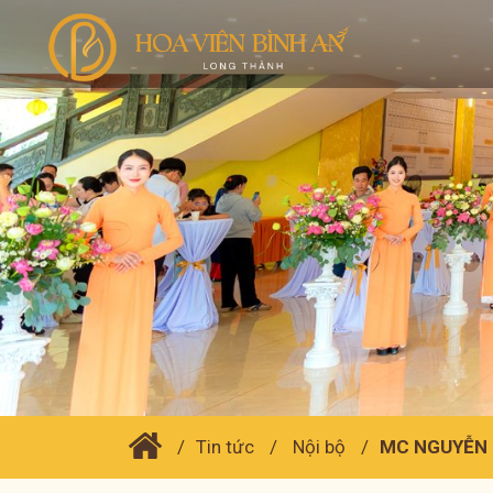
Tin tức
Nội bộ
MC NGUYỄN C