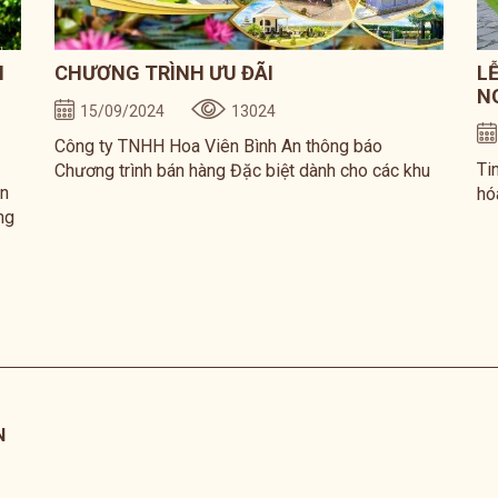
N
CHƯƠNG TRÌNH ƯU ĐÃI
L
N
15/09/2024
13024
Công ty TNHH Hoa Viên Bình An thông báo
Ti
Chương trình bán hàng Đặc biệt dành cho các khu
an
hó
mộ Khang Ninh, Vạn Phúc, Bình An. Thời gian áp
ng
ng
dụng: Từ ngày 15/09/2024 đến hết ngày
–
né
10/02/2025.
đư
ào
dạ
i
tr
N