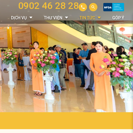
0902 46 28 28
DỊCH VỤ
THƯ VIỆN
TIN TỨC
GÓP Ý