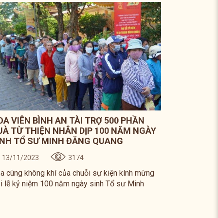
OA VIÊN BÌNH AN TÀI TRỢ 500 PHẦN
UÀ TỪ THIỆN NHÂN DỊP 100 NĂM NGÀY
INH TỔ SƯ MINH ĐĂNG QUANG
13/11/2023
3174
a cùng không khí của chuỗi sự kiện kính mừng
i lễ kỷ niệm 100 năm ngày sinh Tổ sư Minh
ng Quang. chiều ngày 08/11/2023, tại Pháp
ện Minh Đăng Quang (Tp.Thủ Đức, TP.HCM)