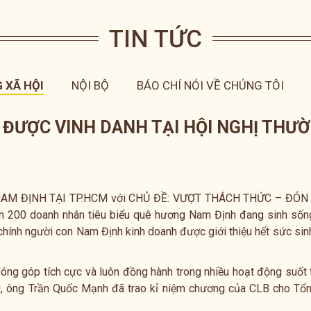
TIN TỨC
 XÃ HỘI
NỘI BỘ
BÁO CHÍ NÓI VỀ CHÚNG TÔI
C ĐƯỢC VINH DANH TẠI HỘI NGHỊ TH
 ĐỊNH TẠI TP.HCM với CHỦ ĐỀ: VƯỢT THÁCH THỨC – ĐÓN T
 200 doanh nhân tiêu biểu quê hương Nam Định đang sinh sống 
chính người con Nam Định kinh doanh được giới thiệu hết sức sinh
óng góp tích cực và luôn đồng hành trong nhiều hoạt động suốt 
, ông Trần Quốc Mạnh đã trao kỉ niệm chương của CLB cho Tổ