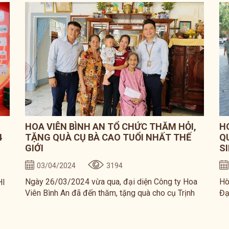
HOA VIÊN BÌNH AN TỔ CHỨC THĂM HỎI,
H
4
TẶNG QUÀ CỤ BÀ CAO TUỔI NHẤT THẾ
Q
GIỚI
S
03/04/2024
3194
Ngày 26/03/2024 vừa qua, đại diện Công ty Hoa
Hò
HI
Viên Bình An đã đến thăm, tặng quà cho cụ Trịnh
Đạ
Thị Khơng, 119 tuổi, tại xã Bình Lộc, TP Long
Đă
ia
Khánh. Dù chưa được Tổ chức Guinness đánh giá
vi
am
nhưng theo giấy tờ hiện tại, cụ cao tuổi nhất thế