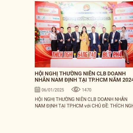
HỘI NGHỊ THƯỜNG NIÊN CLB DOANH
NHÂN NAM ĐỊNH TẠI TP.HCM NĂM 202
06/01/2025
1470
HỘI NGHỊ THƯỜNG NIÊN CLB DOANH NHÂN
NAM ĐỊNH TẠI TP.HCM với CHỦ ĐỀ: THÍCH NG
- SÁNG TẠO - BỨT PHÁ đã được tổ chức thành
công vào sáng ngày 04/01/2025 với sự tham g
của hơn 200 doanh nhân tiêu biểu quê hương N
Định đang sinh sống và kinh doanh tại TP.HCM.