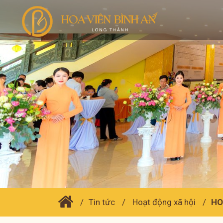
Tin tức
Hoạt động xã hội
HO