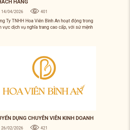
HÁCH HÀNG
14/04/2026
401
ng Ty TNHH Hoa Viên Bình An hoạt động trong
nh vực dịch vụ nghĩa trang cao cấp, với sứ mệnh
ng đến không gian an nghỉ trang trọng, văn minh
 thân thiện với môi trường.
UYỂN DỤNG CHUYÊN VIÊN KINH DOANH
26/02/2026
421