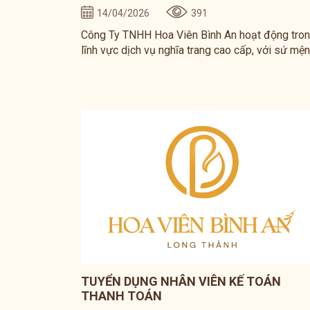
14/04/2026
391
Công Ty TNHH Hoa Viên Bình An hoạt động tro
lĩnh vực dịch vụ nghĩa trang cao cấp, với sứ mệ
mang đến không gian an nghỉ trang trọng, văn m
và thân thiện với môi trường.
TUYỂN DỤNG NHÂN VIÊN KẾ TOÁN
THANH TOÁN