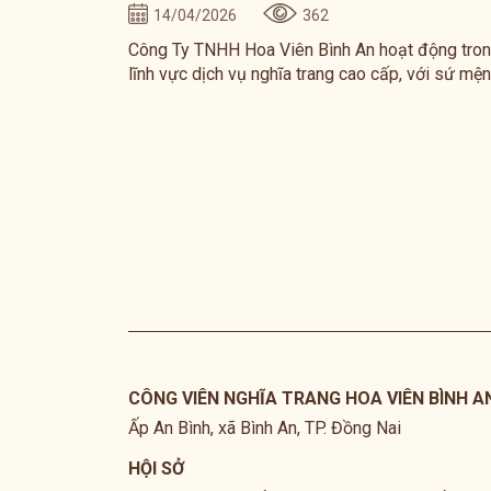
14/04/2026
362
Công Ty TNHH Hoa Viên Bình An hoạt động tro
lĩnh vực dịch vụ nghĩa trang cao cấp, với sứ mệ
mang đến không gian an nghỉ trang trọng, văn m
và thân thiện với môi trường.
CÔNG VIÊN NGHĨA TRANG HOA VIÊN BÌNH A
Ấp An Bình, xã Bình An, TP. Đồng Nai
HỘI SỞ