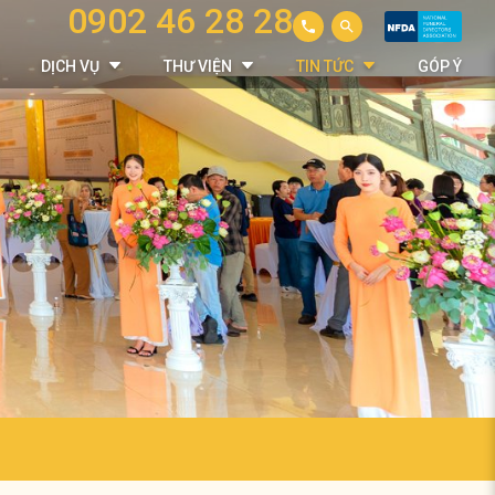
0902 46 28 28
DỊCH VỤ
THƯ VIỆN
TIN TỨC
GÓP Ý