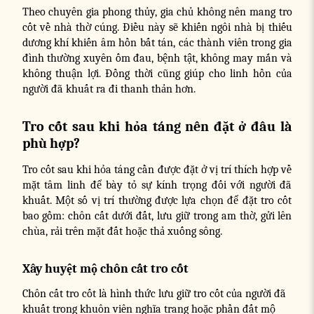
Theo chuyên gia phong thủy, gia chủ không nên mang tro
cốt về nhà thờ cúng. Điều này sẽ khiến ngôi nhà bị thiếu
dương khí khiến âm hồn bất tán, các thành viên trong gia
đình thường xuyên ốm đau, bệnh tật, không may mắn và
không thuận lợi. Đồng thời cũng giúp cho linh hồn của
người đã khuất ra đi thanh thản hơn.
Tro cốt sau khi hỏa táng nên đặt ở đâu là
phù hợp?
Tro cốt sau khi hỏa táng cần được đặt ở vị trí thích hợp về
mặt tâm linh để bày tỏ sự kính trọng đối với người đã
khuất. Một số vị trí thường được lựa chọn để đặt tro cốt
bao gồm: chôn cất dưới đất, lưu giữ trong am thờ, gửi lên
chùa, rải trên mặt đất hoặc thả xuống sông.
Xây huyệt mộ chôn cất tro cốt
Chôn cất tro cốt là hình thức lưu giữ tro cốt của người đã
khuất trong khuôn viên nghĩa trang hoặc phần đất mộ