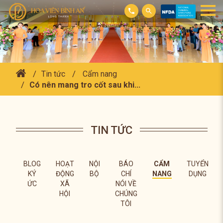
Tin tức
Cẩm nang
Có nên mang tro cốt sau khi...
TIN TỨC
BLOG
HOẠT
NỘI
BÁO
CẨM
TUYỂN
KÝ
ĐỘNG
BỘ
CHÍ
NANG
DỤNG
ỨC
XÃ
NÓI VỀ
HỘI
CHÚNG
TÔI