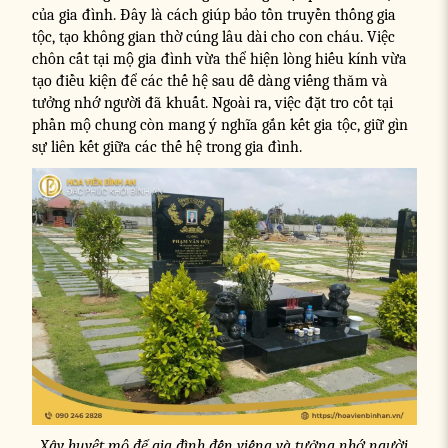
của gia đình. Đây là cách giúp bảo tồn truyền thống gia
tộc, tạo không gian thờ cúng lâu dài cho con cháu. Việc
chôn cất tại mộ gia đình vừa thể hiện lòng hiếu kính vừa
tạo điều kiện để các thế hệ sau dễ dàng viếng thăm và
tưởng nhớ người đã khuất. Ngoài ra, việc đặt tro cốt tại
phần mộ chung còn mang ý nghĩa gắn kết gia tộc, giữ gìn
sự liên kết giữa các thế hệ trong gia đình.
Xây huyệt mộ để gia đình đến viếng và tưởng nhớ người