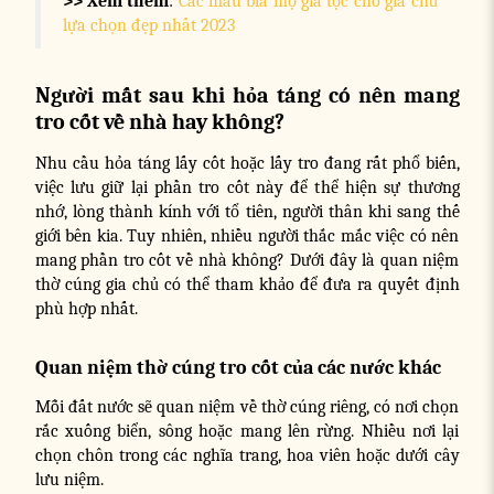
>> Xem thêm
:
Các mẫu bia mộ gia tộc cho gia chủ
lựa chọn đẹp nhất 2023
Người mất sau khi hỏa táng có nên mang
tro cốt về nhà hay không?
Nhu cầu hỏa táng lấy cốt hoặc lấy tro đang rất phổ biến,
việc lưu giữ lại phần tro cốt này để thể hiện sự thương
nhớ, lòng thành kính với tổ tiên, người thân khi sang thế
giới bên kia. Tuy nhiên, nhiều người thắc mắc việc có nên
mang phần tro cốt về nhà không? Dưới đây là quan niệm
thờ cúng gia chủ có thể tham khảo để đưa ra quyết định
phù hợp nhất.
Quan niệm thờ cúng tro cốt của các nước khác
Mỗi đất nước sẽ quan niệm về thờ cúng riêng, có nơi chọn
rắc xuống biển, sông hoặc mang lên rừng. Nhiều nơi lại
chọn chôn trong các nghĩa trang, hoa viên hoặc dưới cây
lưu niệm.