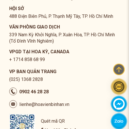
HỘI SỞ
488 Điện Biên Phủ, P. Thạnh Mỹ Tây, TP. Hồ Chí Minh
VĂN PHÒNG GIAO DỊCH
339 Nam Kỳ Khởi Nghĩa, P. Xuân Hòa, TP. Hồ Chí Minh
(Tổ Đình Vĩnh Nghiêm)
VPGD TẠI HOA KỲ, CANADA
+ 1714 858 68 99
VP BAN QUẢN TRANG
(025) 1368 2828
0902 46 28 28
lienhe@hoavienbinhan.vn
Quét mã QR