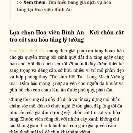
>> Xem thêm:
Tìm hiểu bảng giá dịch vụ hỏa
táng tại Hoa viên Bình An
Lựa chọn Hoa viên Bình An - Nơi chôn cất
tro cốt sau hỏa táng lý tưởng
Hoa Viên Bình An
mang đến giải pháp an táng hoàn hảo
cho gia quyến trong bối cảnh quỹ đất địa táng ngày càng
hạn chế. Với diện tích lên tới 79ha, nơi đây được thiết kế
sang trọng và đẳng cấp, sở hữu nhiều vị trí mộ phần đẹp
và hợp phong thủy "Tứ Linh Hội Tụ - Long Mạch Vượng
Gia". Đảm bảo mang lại sự an yên cho người đã khuất và
phù hộ cho con cháu làm ăn được phú quý, phát đạt.
Chúng tôi cung cấp đầy đủ dịch vụ từ xây dựng mộ phần,
chăm sóc mộ, đến tổ chức nghi lễ tôn giáo, đáp ứng tối đa
nhu cầu của gia đình trong việc chôn cất tro cốt sau hỏa
táng. Khuôn viên rộng rãi với nhiều cây xanh không chỉ
tạo không gian thanh bình mà còn giúp gia quyến cảm
thấy thoải mái và dễ chịu khi thăm viếng.