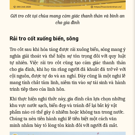
Gửi tro cốt tại chùa mang cảm giác thanh thản và bình an
cho gia đình
Rải tro cốt xuống biển, sông
Tro cốt sau khi hỏa táng được rải xuống biển, sông mang ý
nghĩa giải thoát và thể hiện sự tôn trọng đối với quy luật
tự nhiên. Việc rải tro cốt cũng tạo cảm giác thanh thản
cho gia đình, khi họ tin rằng người đã khuất đã trở về với
cội nguồn, được tự do và an nghỉ. Đây cũng là một nghi lễ
mang tính chất tâm linh, niềm tin vào sự tái sinh và hành
trình tiếp theo của linh hồn.
Khi thực hiện nghi thức này, gia đình cần lựa chọn những
khu vực nước sạch, biển đẹp và tránh để lại bất kỳ vật
phẩm nào có thể gây ô nhiễm hoặc không tan trong nước.
Chúng ta nên tiến hành nghi lễ tiễn biệt một cách văn
minh nhằm bày tỏ lòng tôn kính đối với người đã mất.