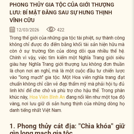
PHONG THỦY GIA TỘC CỦA GIỚI THƯỢNG
LƯU: BÍ MẬT ĐẰNG SAU SỰ HƯNG THỊNH
VĨNH CỮU
12/03/2026
422
Trong thế giới của những gia tộc tài phiệt, sự thành công
không chỉ được đo đếm bằng khối tài sản hiện hữu mà
còn ở sự trường tồn của dòng dõi qua nhiều thế hệ.
Chính vì vậy, việc tìm kiếm một Nghĩa Trang giới siêu
giàu hay Nghĩa Trang giới thượng lưu không đơn thuần
là chọn nơi an nghỉ, mà là một cuộc đầu tư chiến lược
vào "long mạch" gia tộc. Một Hoa viên nghĩa trang đạt
chuẩn không chỉ cần vẻ đẹp thẩm mỹ mà phải hội tụ đủ
linh khí để che chở và phù trợ cho hậu thế. Trong phân
khúc này,
Hoa Viên Bình An
đang nổi lên như một tọa độ
vàng, nơi lưu giữ di sản hưng thịnh của những dòng họ
danh tiếng nhất Việt Nam.
1. Phong thủy cát địa: "Chìa khóa" giữ
gìn long mạch gia tộc