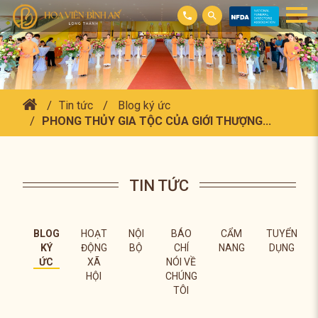
Tin tức
Blog ký ức
PHONG THỦY GIA TỘC CỦA GIỚI THƯỢNG...
TIN TỨC
BLOG
HOẠT
NỘI
BÁO
CẨM
TUYỂN
KÝ
ĐỘNG
BỘ
CHÍ
NANG
DỤNG
ỨC
XÃ
NÓI VỀ
HỘI
CHÚNG
TÔI