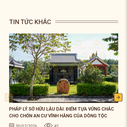
TIN TỨC KHÁC
PHÁP LÝ SỞ HỮU LÂU DÀI: ĐIỂM TỰA VỮNG CHẮC
CHO CHỐN AN CƯ VĨNH HẰNG CỦA DÒNG TỘC
30/07/2026
45