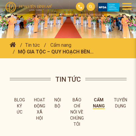
Tin tức
Cẩm nang
MỘ GIA TỘC – QUY HOẠCH BỀN...
TIN TỨC
BLOG
HOẠT
NỘI
BÁO
CẨM
TUYỂN
KÝ
ĐỘNG
BỘ
CHÍ
NANG
DỤNG
ỨC
XÃ
NÓI VỀ
HỘI
CHÚNG
TÔI