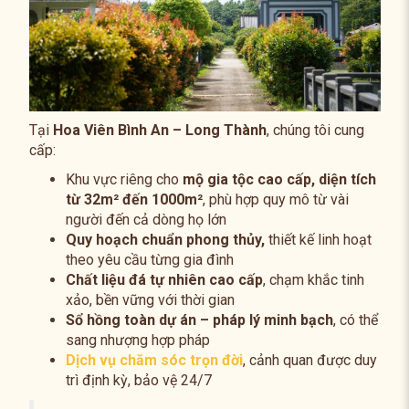
Tại
Hoa Viên Bình An – Long Thành
, chúng tôi cung
cấp:
Khu vực riêng cho
mộ gia tộc cao cấp, diện tích
từ 32m² đến 1000m²
, phù hợp quy mô từ vài
người đến cả dòng họ lớn
Quy hoạch chuẩn phong thủy,
thiết kế linh hoạt
theo yêu cầu từng gia đình
Chất liệu đá tự nhiên cao cấp
, chạm khắc tinh
xảo, bền vững với thời gian
Sổ hồng toàn dự án – pháp lý minh bạch
, có thể
sang nhượng hợp pháp
Dịch vụ chăm sóc trọn đời
, cảnh quan được duy
trì định kỳ, bảo vệ 24/7