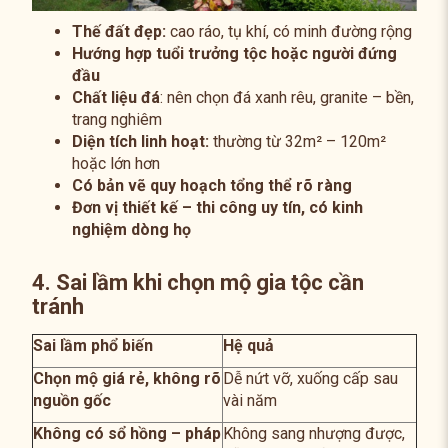
Thế đất đẹp:
cao ráo, tụ khí, có minh đường rộng
Hướng hợp tuổi trưởng tộc hoặc người đứng
đầu
Chất liệu đá
: nên chọn đá xanh rêu, granite – bền,
trang nghiêm
Diện tích linh hoạt:
thường từ 32m² – 120m²
hoặc lớn hơn
Có bản vẽ quy hoạch tổng thể rõ ràng
Đơn vị thiết kế – thi công uy tín, có kinh
nghiệm dòng họ
4. Sai lầm khi chọn mộ gia tộc cần
tránh
Sai lầm phổ biến
Hệ quả
Chọn mộ giá rẻ, không rõ
Dễ nứt vỡ, xuống cấp sau
nguồn gốc
vài năm
Không có sổ hồng – pháp
Không sang nhượng được,