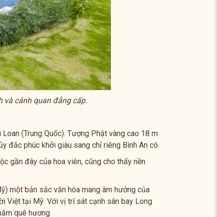
ch và cảnh quan đẳng cấp.
i Loan (Trung Quốc). Tượng Phật vàng cao 18 m
y đắc phúc khởi giàu sang chỉ riêng Bình An có.
Lộc gần đây của hoa viên, cũng cho thấy nền
(Mỹ) một bản sắc văn hóa mang âm hưởng của
i Việt tại Mỹ. Với vị trí sát cạnh sân bay Long
thăm quê hương.