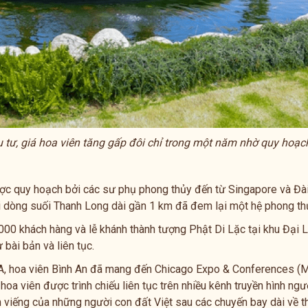
u tư, giá hoa viên tăng gấp đôi chỉ trong một năm nhờ quy hoạ
ợc quy hoạch bởi các sư phụ phong thủy đến từ Singapore và Đà
 dòng suối Thanh Long dài gần 1 km đã đem lại một hệ phong thủ
.000 khách hàng và lễ khánh thành tượng Phật Di Lặc tại khu Đại 
bài bản và liên tục.
FDA, hoa viên Bình An đã mang đến Chicago Expo & Conferences 
oa viên được trình chiếu liên tục trên nhiều kênh truyền hình ngườ
ăm viếng của những người con đất Việt sau các chuyến bay dài về 