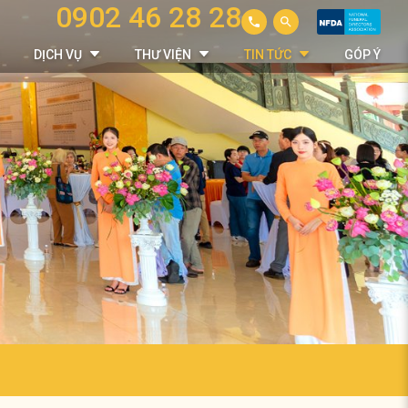
0902 46 28 28
DỊCH VỤ
THƯ VIỆN
TIN TỨC
GÓP Ý