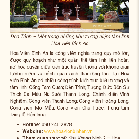
Đền Trình – Một trong những khu tưởng niệm tâm linh
Hoa viên Bình An
Hoa Viên Bình An là công viên nghĩa trang quy mô lớn,
được quy hoạch như một quần thể tâm linh liên hoàn,
nơi hòa quyện giữa kiến trúc truyền thống với không gian
tưởng niệm và cảnh quan sinh thái rộng lớn. Tại Hoa
viên Bình An có nhiều công trình kiến trúc biểu tượng và
tâm linh: Cổng Tam Quan; Đền Trình; Tượng Đức Bổn Sư
Thích Ca Mâu Ni; Suối Thanh Long; Chánh điện Vĩnh
Nghiêm; Công viên Thanh Long; Công viên Hoàng Long;
Công viên Mộ Mẫu; Công viên Chu Tước; Trung tâm
Tang lễ Hỏa táng…
Hotline:
090 246 2828
Website:
www.hoavienbinhan.vn
Tham quan thực tế:
Khu Khang Ninh 2 – Hoa