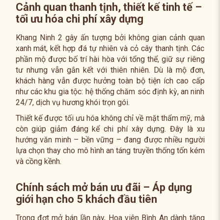
Cảnh quan thanh tịnh, thiết kế tinh tế –
tối ưu hóa chi phí xây dựng
Khang Ninh 2 gây ấn tượng bởi không gian cảnh quan
xanh mát, kết hợp đá tự nhiên và cỏ cây thanh tịnh. Các
phần mộ được bố trí hài hòa với tổng thể, giữ sự riêng
tư nhưng vẫn gắn kết với thiên nhiên. Dù là mộ đơn,
khách hàng vẫn được hưởng toàn bộ tiện ích cao cấp
như các khu gia tộc: hệ thống chăm sóc định kỳ, an ninh
24/7, dịch vụ hương khói trọn gói.
Thiết kế được tối ưu hóa không chỉ về mặt thẩm mỹ, mà
còn giúp giảm đáng kể chi phí xây dựng. Đây là xu
hướng văn minh – bền vững – đang được nhiều người
lựa chọn thay cho mô hình an táng truyền thống tốn kém
và cồng kềnh.
Chính sách mở bán ưu đãi – Áp dụng
giới hạn cho 5 khách đầu tiên
Trong đợt mở bán lần này, Hoa viên Bình An dành tặng