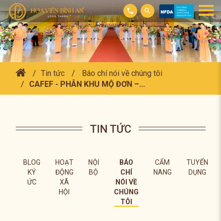
Tin tức
Báo chí nói về chúng tôi
CAFEF - PHÂN KHU MỘ ĐƠN –...
TIN TỨC
BLOG
HOẠT
NỘI
BÁO
CẨM
TUYỂN
KÝ
ĐỘNG
BỘ
CHÍ
NANG
DỤNG
ỨC
XÃ
NÓI VỀ
HỘI
CHÚNG
TÔI