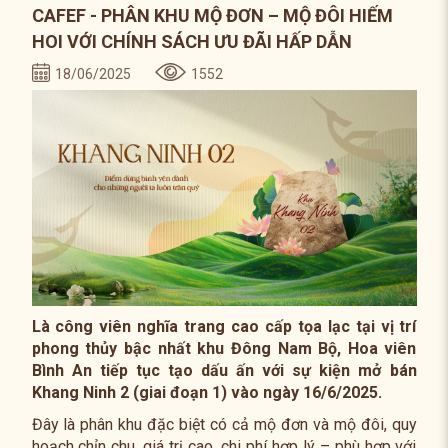
CAFEF - PHÂN KHU MỘ ĐƠN – MỘ ĐÔI HIẾM
HOI VỚI CHÍNH SÁCH ƯU ĐÃI HẤP DẪN
18/06/2025
1552
Là công viên nghĩa trang cao cấp tọa lạc tại vị trí
phong thủy bậc nhất khu Đông Nam Bộ, Hoa viên
Bình An tiếp tục tạo dấu ấn với sự kiện mở bán
Khang Ninh 2 (giai đoạn 1) vào ngày 16/6/2025.
Đây là phân khu đặc biệt có cả mộ đơn và mộ đôi, quy
hoạch chỉn chu, giá trị cao, chi phí hợp lý – phù hợp với